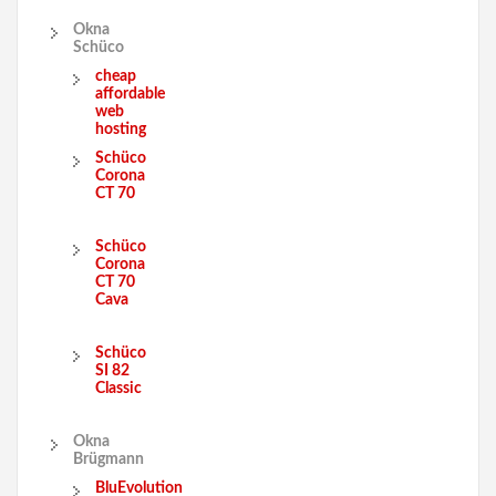
Okna
Schüco
cheap
affordable
web
hosting
Schüco
Corona
CT 70
Schüco
Corona
CT 70
Cava
Schüco
SI 82
Classic
Okna
Brügmann
BluEvolution