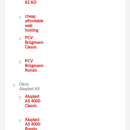
82 AD
cheap
affordable
web
hosting
PCV
Brügmann
Classic
PCV
Brügmann
Rondo
Okna
Aluplast AS
Aluplast
AS 4000
Classic
Aluplast
AS 4000
Rondo