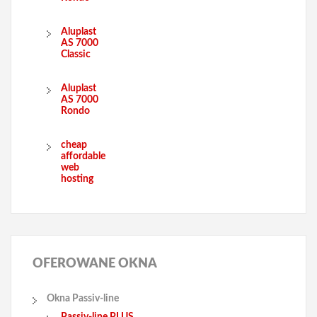
Aluplast
AS 7000
Classic
Aluplast
AS 7000
Rondo
cheap
affordable
web
hosting
OFEROWANE
OKNA
Okna Passiv-line
Passiv-line PLUS