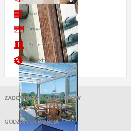
OKNA
Rolety
Bramy
Parapety
Promocje
DRZWI
ZADOWOLONYCH
KLIENTÓW
GODZINY
OTWARCIA
FASADY