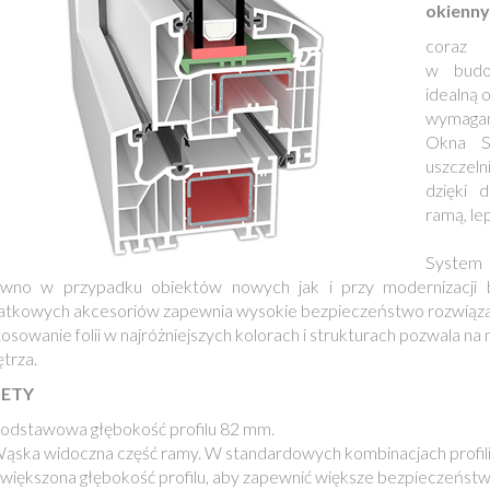
okienny
coraz 
w budo
idealną 
wymagani
Okna S
uszczeln
dzięki 
ramą, lep
System
ówno w przypadku obiektów nowych jak i przy modernizacji 
atkowych akcesoriów zapewnia wysokie bezpieczeństwo rozwiąz
osowanie folii w najróżniejszych kolorach i strukturach pozwala n
ętrza.
LETY
odstawowa głębokość profilu 82 mm.
ąska widoczna część ramy. W standardowych kombinacjach profili
większona głębokość profilu, aby zapewnić większe bezpieczeńst