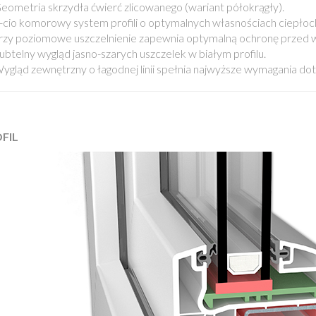
eometria skrzydła ćwierć zlicowanego (wariant półokrągły).
-cio komorowy system profili o optymalnych własnościach ciepłoc
rzy poziomowe uszczelnienie zapewnia optymalną ochronę przed w
ubtelny wygląd jasno-szarych uszczelek w białym profilu.
ygląd zewnętrzny o łagodnej linii spełnia najwyższe wymagania d
FIL