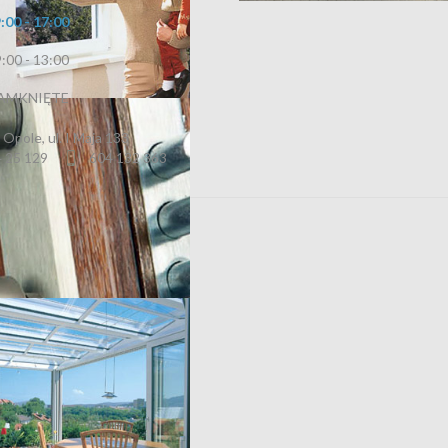
:00 - 17:00
:00 - 13:00
AMKNIĘTE
OKNA
 Opole, ul. I Maja 133
4 25 129
604 132 363
DRZWI