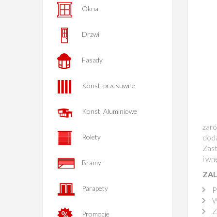
Okna
Drzwi
Fasady
Konst. przesuwne
Konst. Aluminiowe
zar
dod
Rolety
Zast
i wn
Bramy
ZA
Parapety
P
W
Z
Promocje