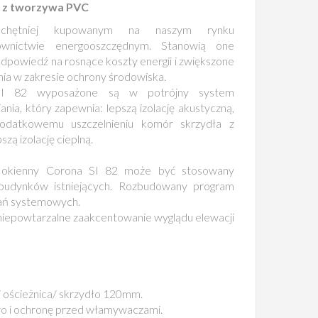
 z tworzywa PVC
chętniej kupowanym na naszym rynku
wnictwie energooszczędnym. Stanowią one
odpowiedź na rosnące koszty energii i zwiększone
a w zakresie ochrony środowiska.
I 82 wyposażone są w potrójny system
iania, który zapewnia: lepszą izolację akustyczną,
dodatkowemu uszczelnieniu komór skrzydła z
szą izolację cieplną.
 okienny Corona SI 82 może być stosowany
budynków istniejących. Rozbudowany program
ań systemowych.
a niepowtarzalne zaakcentowanie wyglądu elewacji
 ościeżnica/ skrzydło 120mm.
wo i ochronę przed włamywaczami.