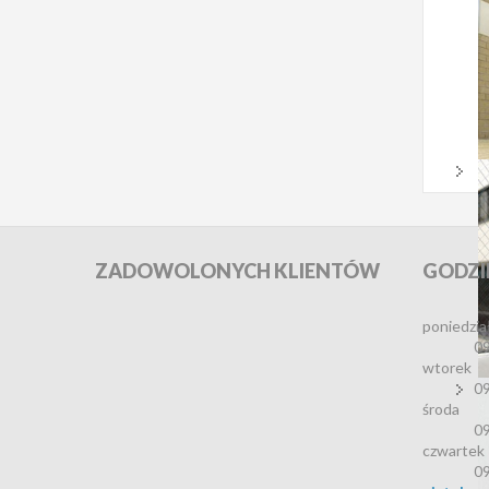
ZADOWOLONYCH
KLIENTÓW
GODZI
poniedzia
09
wtorek
09
środa
09
czwartek
09