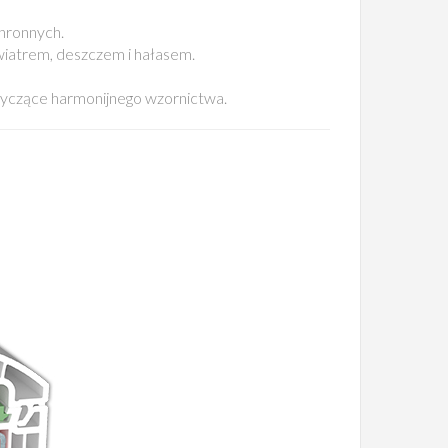
hronnych.
iatrem, deszczem i hałasem.
otyczące harmonijnego wzornictwa.