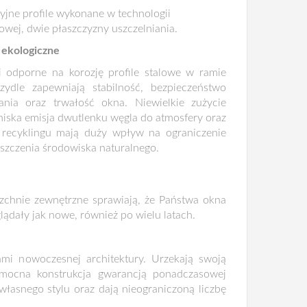
jne profile wykonane w technologii
wej, dwie płaszczyzny uszczelniania.
 ekologiczne
 odporne na korozję profile stalowe w ramie
zydle zapewniają stabilność, bezpieczeństwo
ania oraz trwałość okna. Niewielkie zużycie
 niska emisja dwutlenku węgla do atmosfery oraz
 recyklingu mają duży wpływ na ograniczenie
szczenia środowiska naturalnego.
zchnie zewnętrzne sprawiają, że Państwa okna
ądały jak nowe, również po wielu latach.
ami nowoczesnej architektury. Urzekają swoją
 mocna konstrukcja gwarancją ponadczasowej
własnego stylu oraz dają nieograniczoną liczbę