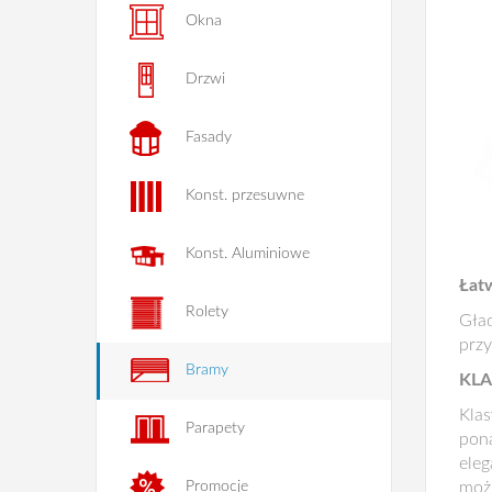
Okna
Drzwi
Fasady
Konst. przesuwne
Konst. Aluminiowe
Łatw
Rolety
Gła
przy
Bramy
KLA
Kla
Parapety
pon
eleg
możl
Promocje