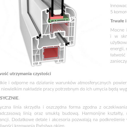
Innowacy
5 komoro
Trwałe i
Mocne i
i w skr
użytkow
energii,
łatwość
zanieczy
ość utrzymania czystości
dkie i odporne na działanie warunków atmosferycznych powier
 niewielkim nakładzie pracy potrzebnym do ich umycia będą wygl
SYCZNIE
.
syczna linia skrzydła i oszczędna forma zgodna z oczekiwani
adczasową linią oraz smukłą budową. Harmonijne kształty,
ancji. Dodatkowe detale i akcesoria pozwalają na podkreślenie 
iwości kreowania Państwa okien.