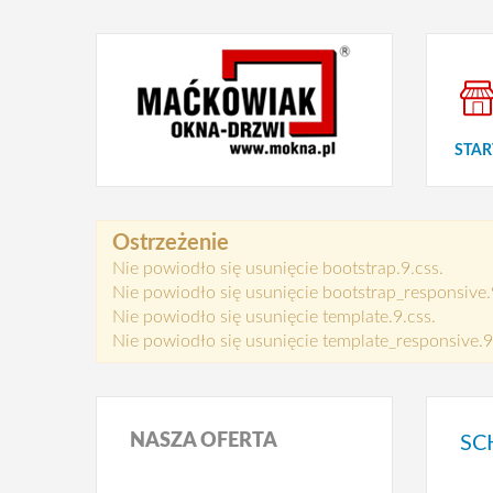
STAR
Ostrzeżenie
Nie powiodło się usunięcie bootstrap.9.css.
Nie powiodło się usunięcie bootstrap_responsive.
Nie powiodło się usunięcie template.9.css.
Nie powiodło się usunięcie template_responsive.9
NASZA
OFERTA
SC