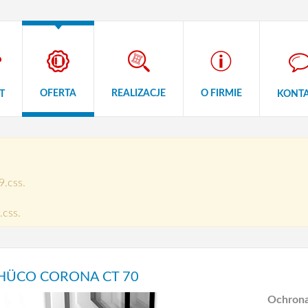
OFERTA
REALIZACJE
O FIRMIE
T
KONT
9.css.
.css.
HÜCO CORONA CT 70
Ochrona