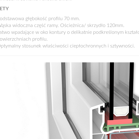
ETY
odstawowa głębokość profilu 70 mm.
ąska widoczna część ramy. Ościeżnica/ skrzydło 120mm.
atwo wpadające w oko kontury o delikatnie podkreślonym kształ
owierzchniach profilu.
ptymalny stosunek właściwości ciepłochronnych i sztywności.